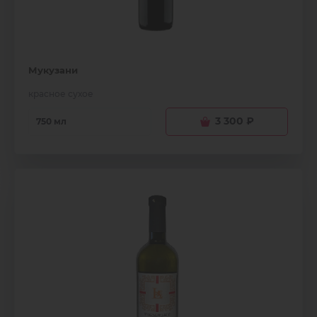
Мукузани
красное сухое
3 300
₽
750 мл