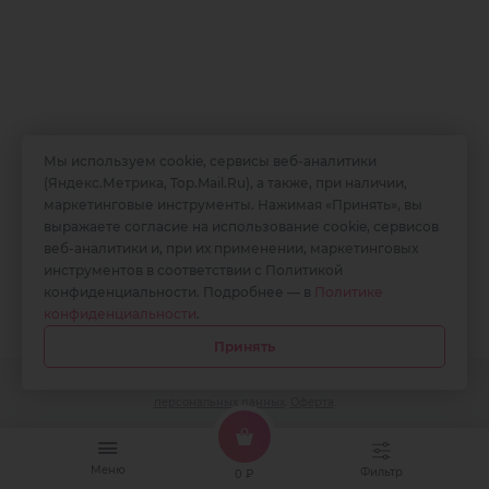
О заведении
Мы используем cookie, сервисы веб-аналитики
(Яндекс.Метрика, Top.Mail.Ru), а также, при наличии,
Ресторан «Скала грез» - это место, в котором вы сможете
маркетинговые инструменты. Нажимая «Принять», вы
попробовать вкуснейшие блюда кавказской и европейской
выражаете согласие на использование cookie, сервисов
кухонь, а так же насладиться живой музыкой. Ресторан
веб-аналитики и, при их применении, маркетинговых
расположен в самом центре набережной, откуда открываются
инструментов в соответствии с Политикой
панорамные виды на закаты. В ресторане «Скала грез» вы
конфиденциальности. Подробнее — в
Политике
можете отпраздновать любое мероприятие.
конфиденциальности
.
Принять
Работает на платформе QR-Cafe. Все права защищены.
Политика
персональных данных
.
Оферта
.
Меню
Фильтр
0 ₽