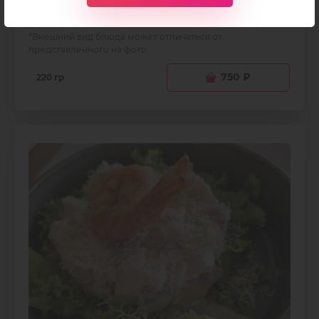
"Цезарь" с тигровой креветкой
*Внешний вид блюда может отличаться от
представленного на фото
750
₽
220 гр