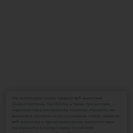
О заведении
Мы используем cookie, сервисы веб-аналитики
(Яндекс.Метрика, Top.Mail.Ru), а также, при наличии,
Ресторан «Скала грез» - это место, в котором вы сможете
маркетинговые инструменты. Нажимая «Принять», вы
попробовать вкуснейшие блюда кавказской и европейской
выражаете согласие на использование cookie, сервисов
кухонь, а так же насладиться живой музыкой. Ресторан
веб-аналитики и, при их применении, маркетинговых
расположен в самом центре набережной, откуда открываются
инструментов в соответствии с Политикой