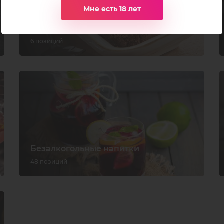
Мне есть 18 лет
Мороженое
6 позиций
Безалкогольные напитки
48 позиций