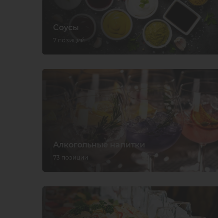
Соусы
7 позиций
Алкогольные напитки
73 позиции