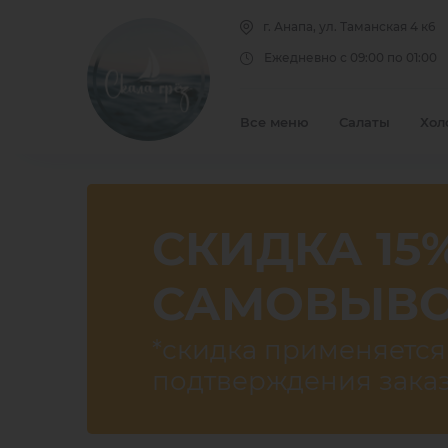
Коньяк
Чай зеленый
г. Анапа, ул. Таманская 4 к6
Алкогольные коктейли
Ежедневно с 09:00 по 01:00
напитки
Алкогольные напитки
Безалкогольные
Все меню
Салаты
Хол
СКИДКА 15
САМОВЫВ
*скидка применяется
подтверждения зака