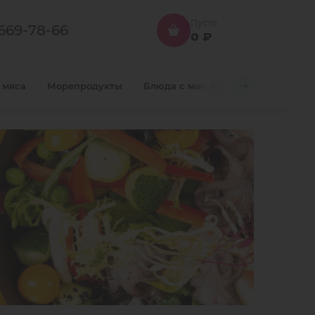
Пусто
-669-78-66
0 ₽
 мяса
Морепродукты
Блюда с мангала
Пицца
Па